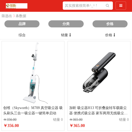
导航切
筛选出
3
条数据
品牌
分类
价格
综合
销量
价格
创维（Skyworth）M709 真空吸尘器 吸
加昕 吸尘器H13 可折叠旋转车载吸尘
头刷头三合一吸尘器一键简单启动
器 便携式吸尘器 家车两用无线吸尘器
黑色
￥356.00
销量 0
￥365.00
销量 0
￥356.00
￥365.00