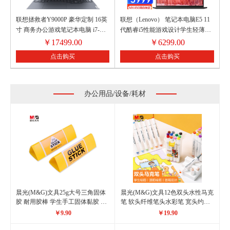
联想拯救者Y9000P 豪华定制 16英
联想（Lenovo） 笔记本电脑E5 11
寸 商务办公游戏笔记本电脑 i7-
代酷睿i5性能游戏设计学生轻薄本
11800H RTX3060-6G 64GB 2TB固
15.6英寸商务办公手提本 升级：i5-
￥
17499.00
￥
6299.00
态
1155G7 16G 512G固态 MX450独显
点击购买
点击购买
雷电接口 曜石黑
办公用品/设备/耗材
晨光(M&G)文具25g大号三角固体
晨光(M&G)文具12色双头水性马克
胶 耐用胶棒 学生手工固体黏胶 快
笔 软头纤维笔头水彩笔 宽头约
干耐用胶棒 办公用品 12个装
6mm MGKids系列绘画手绘涂鸦工
￥9.90
￥19.90
ASG97158
具ZPMV8001