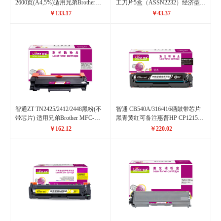
2600页(A4,5%)适用兄弟Brother
工刀片5盒（ASSN2232）经济型简
HL-2240D HL-2250DN DCP-7060D
易裁纸刀 裁壁纸刀子 随机色 5把
￥133.17
￥43.37
MFC-7360
装ASS91465
智通ZT TN2425/2412/2448黑粉(不
智通 CB540A/316/416硒鼓带芯片
带芯片) 适用兄弟Brother MFC-
黑青黄红可备注惠普HP CP1215
7895DW/7195DW
CM1312 CM1312nfi CP1515n
￥162.12
￥220.02
CP1518ni LBP5050n