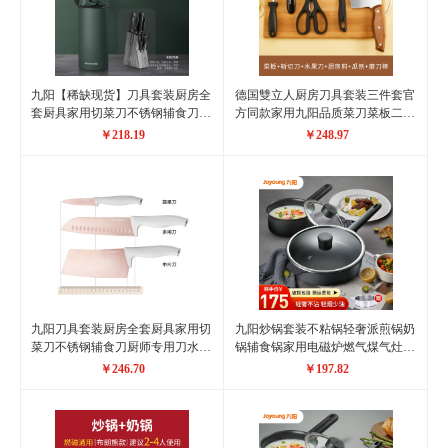
九阳【稀缺现货】刀具套装厨房全
德国雙立人厨房刀具套装三件套官
套厨具家用切菜刀不锈钢辅食刀厨
方同款家用九阳品质菜刀菜板二合
师专用刀水果刀具套装 （Joyoun
一厨房刀具套装快锋利不锈钢斩切
￥218.19
￥248.97
意式刀具-T0163
刀厨具组 刀具五件套+菜板 60°以
上 18cm 130mm
九阳刀具套装厨房全套厨具家用切
九阳炒锅套装不粘锅轻奢派煎锅奶
菜刀不锈钢辅食刀厨师专用刀水果
锅辅食锅家用电磁炉燃气煤气灶明
刀具套装T0104 白色
火通用厨具 16cm奶锅+28cm炒锅
￥246.70
￥197.82
黑色