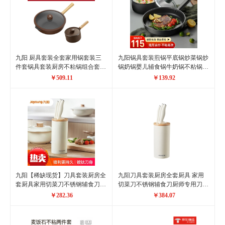
九阳 厨具套装全套家用锅套装三
九阳锅具套装煎锅平底锅炒菜锅炒
件套锅具套装厨房不粘锅组合套装
锅奶锅婴儿辅食锅牛奶锅不粘锅锅
锅 炒锅+奶锅(布朗熊)
具二两件套家用厨具套装燃气煤气
￥509.11
￥139.92
灶明火通用 26cm煎锅+16cm奶锅
九阳【稀缺现货】刀具套装厨房全
九阳刀具套装厨房全套厨具 家用
套厨具家用切菜刀不锈钢辅食刀厨
切菜刀不锈钢辅食刀厨师专用刀水
师专用刀水果刀具套装T0104 （J
果刀具套装 轻奢系列四件套 T0104
￥282.36
￥384.07
白色