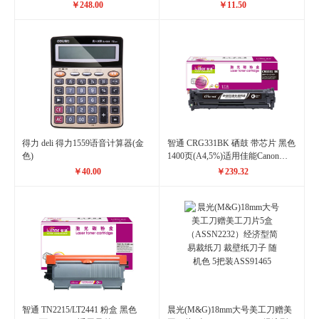
7895DW 7195DW
用品 837ES
￥248.00
￥11.50
得力 deli 得力1559语音计算器(金
智通 CRG331BK 硒鼓 带芯片 黑色
色)
1400页(A4,5%)适用佳能Canon
LBP7110Cw 7100MF8280 8210
￥40.00
￥239.32
8250
智通 TN2215/LT2441 粉盒 黑色
晨光(M&G)18mm大号美工刀赠美