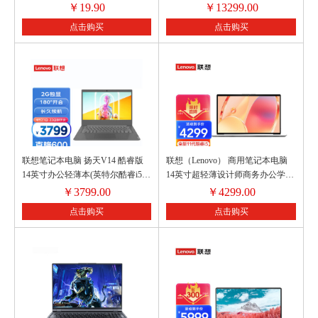
6mm MGKids系列绘画手绘涂鸦工
1TB 4K 3D弧面触控屏)黑色皮革
￥
19.90
￥
13299.00
具ZPMV8001
商务办公本
点击购买
点击购买
联想笔记本电脑 扬天V14 酷睿版
联想（Lenovo） 商用笔记本电脑
14英寸办公轻薄本(英特尔酷睿i5
14英寸超轻薄设计师商务办公学生
8G 512G SSD MX330 2G独显 FHD
网课游戏本 新11代酷睿i5 8G内存
￥
3799.00
￥
4299.00
Win10)
512G固态 IPS防眩光屏丨定制 高性
点击购买
点击购买
能锐炬显卡 FHD莱茵认证防蓝光
屏 太空银