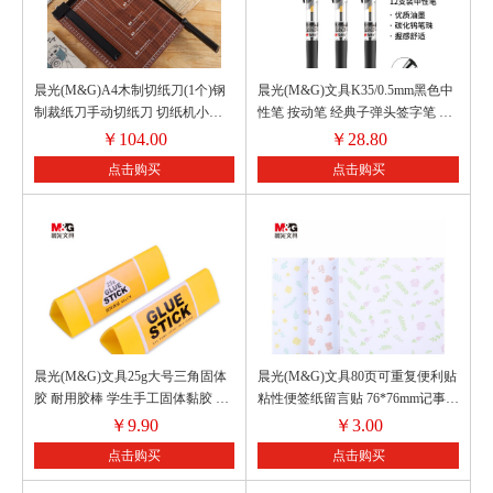
晨光(M&G)A4木制切纸刀(1个)钢
晨光(M&G)文具K35/0.5mm黑色中
制裁纸刀手动切纸刀 切纸机小型
性笔 按动笔 经典子弹头签字笔 办
相片照片裁剪器 ASSN2209
公用水笔 12支/盒
￥
104.00
￥
28.80
点击购买
点击购买
晨光(M&G)文具25g大号三角固体
晨光(M&G)文具80页可重复便利贴
胶 耐用胶棒 学生手工固体黏胶 快
粘性便签纸留言贴 76*76mm记事贴
干耐用胶棒 办公用品 12个装
优事贴便签本子 单本装花色随机
￥
9.90
￥
3.00
ASG97158
YS-214
点击购买
点击购买