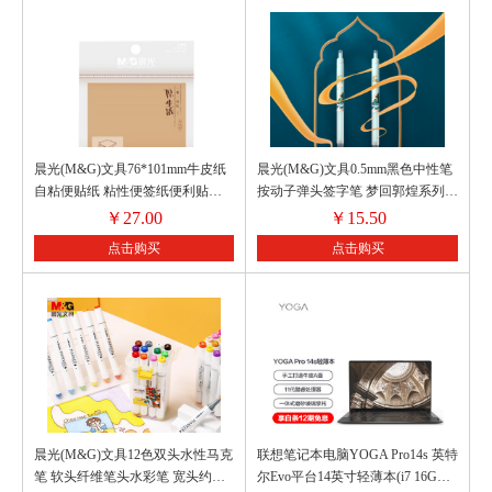
晨光(M&G)文具76*101mm牛皮纸
晨光(M&G)文具0.5mm黑色中性笔
自粘便贴纸 粘性便签纸便利贴计
按动子弹头签字笔 梦回郭煌系列学
划本留言贴 80页/本 10本装YS-312
生水笔 6支/盒AGPJ7101A
￥
27.00
￥
15.50
点击购买
点击购买
晨光(M&G)文具12色双头水性马克
联想笔记本电脑YOGA Pro14s 英特
笔 软头纤维笔头水彩笔 宽头约
尔Evo平台14英寸轻薄本(i7 16G