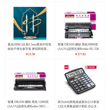
机YS-214
晨光(M&G)文具0.5mm黑色中性笔
智通 DR3450 硒鼓 黑色30000页
按动子弹头签字笔 梦回郭煌系列
(A4,5%)适用兄弟Brother HL-5580D
学生水笔 6支/盒AGPJ7101A
5585D 5590DN 5595DN MFC-
￥15.50
￥277.92
8530DN 8535DN
智通 DR2450 硒鼓 黑色 12000页
得力(deli)双电源桌面办公计算器
(A4,5%)适用兄弟Brother MFC-
12位大屏幕桌面计算机 办公文具