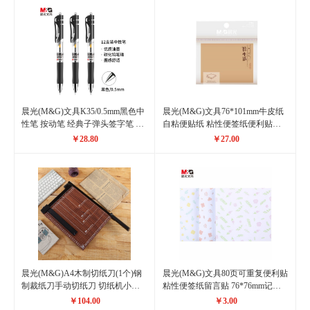
晨光(M&G)文具K35/0.5mm黑色中
晨光(M&G)文具76*101mm牛皮纸
性笔 按动笔 经典子弹头签字笔 办
自粘便贴纸 粘性便签纸便利贴计
公用水笔 12支/盒
划本留言贴 80页/本 10本装YS-312
￥28.80
￥27.00
晨光(M&G)A4木制切纸刀(1个)钢
晨光(M&G)文具80页可重复便利贴
制裁纸刀手动切纸刀 切纸机小型
粘性便签纸留言贴 76*76mm记事
相片照片裁剪器 ASSN2209
贴优事贴便签本子 单本装花色随
￥104.00
￥3.00