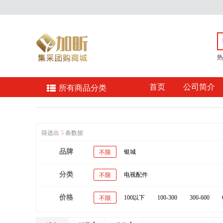
热
首页
公司简介
所有商品分类
筛选出
5
条数据
品牌
银城
不限
分类
电视配件
不限
价格
100以下
100-300
300-600
不限
20000以上