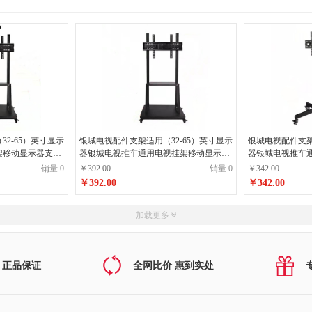
2-65）英寸显示
银城电视配件支架适用（32-65）英寸显示
银城电视配件支架
架移动显示器支架
器银城电视推车通用电视挂架移动显示器
器银城电视推车
支架加强款无上托盘
支架-经济型带中
销量 0
￥392.00
销量 0
￥342.00
￥392.00
￥342.00
加载更多
 正品保证
全网比价 惠到实处