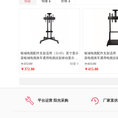
综合
销量
价格
银城电视配件支架适用（32-65）英寸显示
银城电视配件支架适用（3
器银城电视推车通用电视挂架移动显示器
器电视推车通用电视挂
支架-经济型带上下托盘
加强款上下托盘
￥372.00
销量 0
￥415.00
￥372.00
￥415.00
平台运营 阳光采购
厂家直供